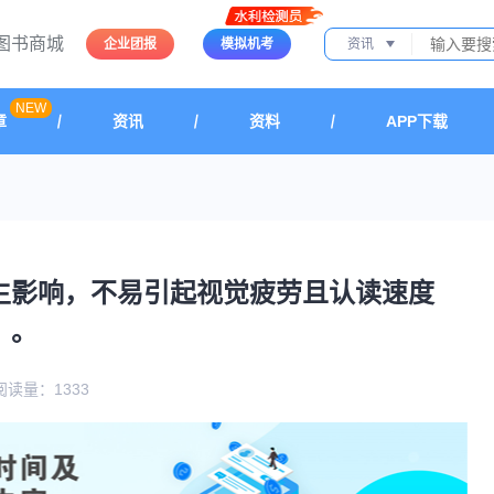
图书商城
企业团报
模拟机考
资讯
NEW
章
资讯
资料
APP下载
生影响，不易引起视觉疲劳且认读速度
）。
阅读量：1333