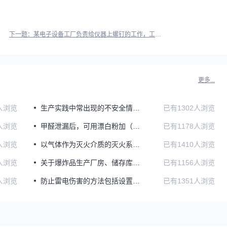
下一题：某电子设备工厂负责给仪器上螺钉的工作，工作时间从早晨8：30到下午5：30，工作一段时间后，该员工困意难当，经常将螺钉漏装。根据安全人机工程原理，造成失误的原因是（）。
更多...
人浏览
生产实践中常出现的不安全情绪有（）。
已有1302人浏览
人浏览
甲醛泄漏后，可用漂白粉加（）倍水浸湿污染处，因为甲醛可以被漂白粉氧化成甲酸，然后再用水冲洗干净。
已有1178人浏览
人浏览
以气体作为灭火介质的灭火系统称为气体灭火系统。气体灭火系统的使用范围是由气体灭火剂的灭火性质决定的。下列性质中，属于气体灭火剂特性的是（）。
已有1410人浏览
人浏览
关于爆炸品生产厂房、储存库房和销毁场地的平面布置，下列说法错误的是（）。
已有1156人浏览
人浏览
防止雷电伤害的方法包括设置防雷装置和人身防雷措施，下列关于人身防雷措施的说法中，错误的是（）。
已有1351人浏览