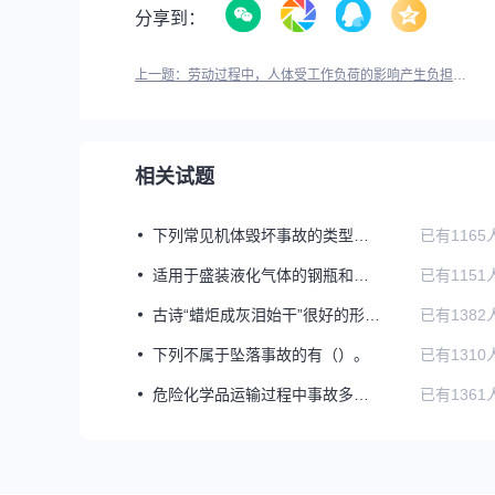
分享到：
上一题：劳动过程中，人体受工作负荷的影响产生负担，随时间不断积累，从而引发疲劳。按疲劳产生的原因，可分为（）。
相关试题
下列常见机体毁坏事故的类型中，（）是自行式起重机的常见事故。
已有1165
适用于盛装液化气体的钢瓶和中、低压的小型压力容器的安全泄放装置是（）。
已有1151
古诗“蜡炬成灰泪始干”很好的形容了蜡烛的燃烧过程，蜡烛的燃烧属于（）。
已有1382
下列不属于坠落事故的有（）。
已有1310
危险化学品运输过程中事故多发。不同种类危险化学品对运输工具、运输方法有不同要求。下列各种危险化学品的运输方法中，正确的是（）。
已有1361